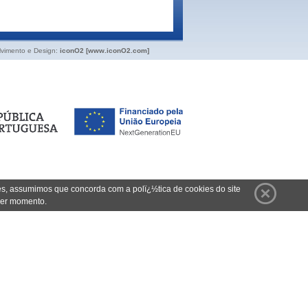
vimento e Design:
iconO2 [www.iconO2.com]
es, assumimos que concorda com a polï¿½tica de cookies do site
quer momento.