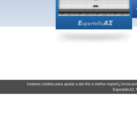
Usamos cookies para ajudar a dar-lhe a melhor experiï¿½ncia pos
ExperteficAZ. 