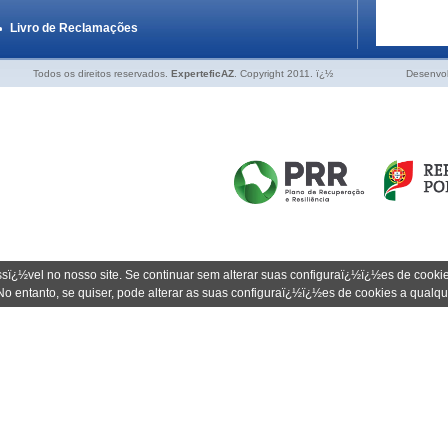
Livro de Reclamações
Todos os direitos reservados.
ExperteficAZ
. Copyright 2011. ï¿½
Desenvol
sï¿½vel no nosso site. Se continuar sem alterar suas configuraï¿½ï¿½es de cooki
No entanto, se quiser, pode alterar as suas configuraï¿½ï¿½es de cookies a qual